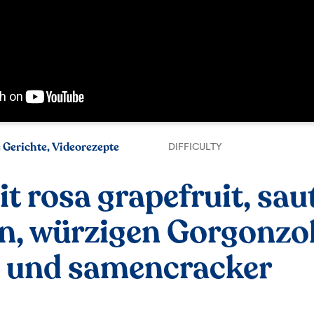
e Gerichte, Videorezepte
DIFFICULTY
it rosa grapefruit, sau
n, würzigen Gorgonzo
n und samencracker