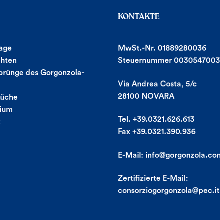
KONTAKTE
age
MwSt.-Nr. 01889280036
chten
Steuernummer 0030547003
prünge des Gorgonzola-
Via Andrea Costa, 5/c
28100 NOVARA
Küche
tium
Tel. +39.0321.626.613
t
Fax +39.0321.390.936
E-Mail:
info@gorgonzola.co
Zertifizierte E-Mail:
consorziogorgonzola@pec.it