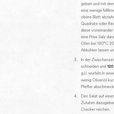
geben und mit dem 
eine wenige Millim
obere Blatt abzieh
Quadrate oder Re
diese voneinander 
eine Prise Salz da
Ofen bei 180°C 20
Abkühlen lassen un
In der Zwischenzeit
schneiden und
120
g.U. würfeln. In ein
wenig Olivenöl kurz
Pfeffer abschmeck
Den Salat auf einen
Zutaten dazugeben
Cracker reichen.