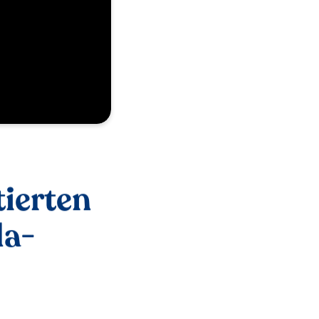
tierten
la-