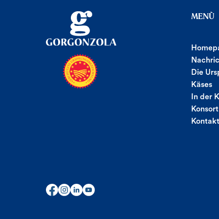
MENÙ
Homep
Nachri
Die Urs
Käses
In der 
Konsor
Kontak