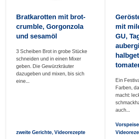
Bratkarotten mit brot-
Geröst
crumble, Gorgonzola
mit mi
und sesamöl
GU, Tag
auberg
3 Scheiben Brot in grobe Stücke
halbge
schneiden und in einen Mixer
tomate
geben. Die Gewürzkräuter
dazugeben und mixen, bis sich
Ein Festi
eine...
Farben, da
macht: lec
schmackhaf
auch...
Vorspeisen
zweite Gerichte, Videorezepte
Videoreze