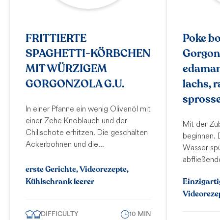
FRITTIERTE
Poke b
SPAGHETTI-KÖRBCHEN
Gorgonz
MIT WÜRZIGEM
edamam
GORGONZOLA G.U.
lachs, 
spross
In einer Pfanne ein wenig Olivenöl mit
einer Zehe Knoblauch und der
Mit der Zu
Chilischote erhitzen. Die geschälten
beginnen. 
Ackerbohnen und die...
Wasser spü
abfließende
erste Gerichte, Videorezepte,
Kühlschrank leerer
Einzigarti
Videoreze
DIFFICULTY
10 MIN