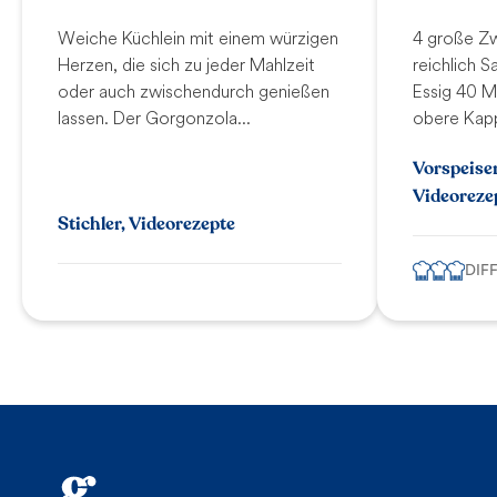
Weiche Küchlein mit einem würzigen
4 große Zw
Herzen, die sich zu jeder Mahlzeit
reichlich S
oder auch zwischendurch genießen
Essig 40 M
lassen. Der Gorgonzola...
obere Kapp
Vorspeisen
Videorezep
Stichler, Videorezepte
DIF