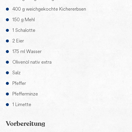
400 g weichgekochte Kichererbsen
150 g Mehl
1 Schalotte
2 Eier
175 ml Wasser
Olivenöl nativ extra
Salz
Pfeffer
Pfefferminze
1 Limette
Vorbereitung