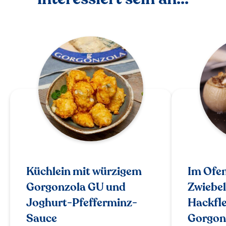
Küchlein mit würzigem
Im Ofe
Gorgonzola GU und
Zwiebel
Joghurt-Pfefferminz-
Hackfle
Sauce
Gorgon