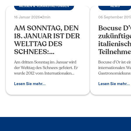
MESSEN & VERANSTALTUNGEN
NEWS
16 Januar 2026
•
2min
06 September 201
AM SONNTAG, DEN
Bocuse D’
18. JANUAR IST DER
zukünftig
WELTTAG DES
italienisc
SCHNEES:...
Teilnehmer
Am dritten Sonntag im Januar wird
Bocuse d’Or ist ei
der Welttag des Schnees gefeiert. Er
internationalen W
wurde 2012 vom Internationalen
Gastronomiekunst,
Skiverband (FIS) festgelegt, um den
Jahre in Lyon statt
neuen Generationen beizubringen,
„Kocholympiade“ 
Lesen Sie mehr...
Lesen Sie mehr...
wie man die Bergwelt schützt.
Küchenchefs bei 