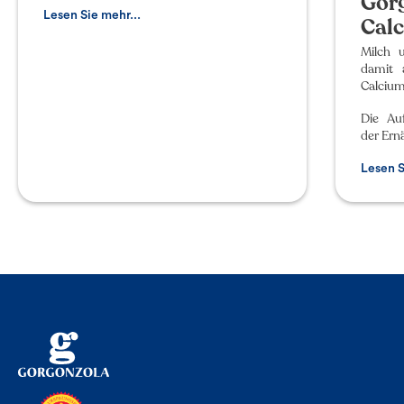
Gor
Gorgonzolaens karakteristiske
mikroorganismer. Ostens lagring f
Lesen Sie mehr...
Cal
Milch 
damit 
Calcium
Die Au
der Ern
Lesen S