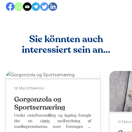
Sie könnten auch
interessiert sein an...
16 Mai 2016
•
1min
Gorgonzola og
Sportsernæring
Under ostefremstilling og lagring foregår
der en vigtig nedbrydning af
11 Febru
mælkeproteinerne, som foretages af