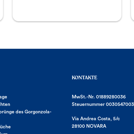
KONTAKTE
age
MwSt.-Nr. 01889280036
chten
Steuernummer 0030547003
prünge des Gorgonzola-
Via Andrea Costa, 5/c
28100 NOVARA
Küche