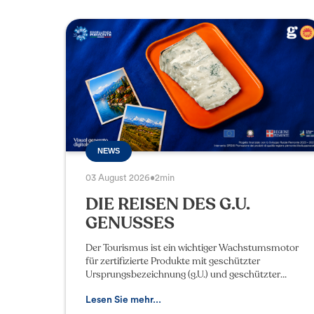
NEWS
03 August 2026
•
2min
DIE REISEN DES G.U.
GENUSSES
Der Tourismus ist ein wichtiger Wachstumsmotor
für zertifizierte Produkte mit geschützter
Ursprungsbezeichnung (g.U.) und geschützter
geografischer Angabe (g.g.A.). Dies wurde durch
die Reform der eur
Lesen Sie mehr...