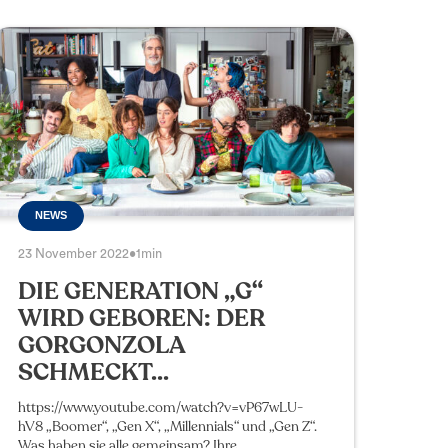
NEWS
23 November 2022
•
1min
DIE GENERATION „G“
WIRD GEBOREN: DER
GORGONZOLA
SCHMECKT...
https://www.youtube.com/watch?v=vP67wLU-
hV8 „Boomer“, „Gen X“, „Millennials“ und „Gen Z“.
Was haben sie alle gemeinsam? Ihre