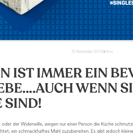
10 November 2023
•
1min
N IST IMMER EIN BE
IEBE….AUCH WENN S
 SIND!
it oder der Widerwille, wegen nur einer Person die Küche schmutz
htet, ein schmackhaftes Mahl zuzubereiten. Es gibt jedoch kleine