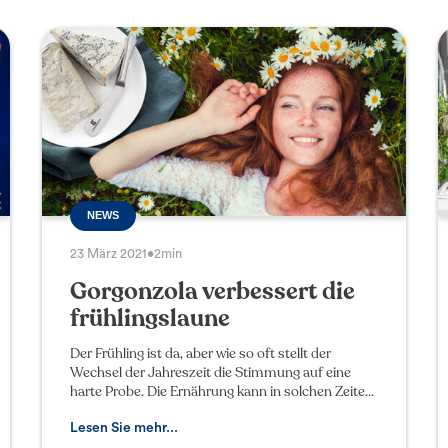
NEWS
23 März 2021
•
2min
Gorgonzola verbessert die
frühlingslaune
Der Frühling ist da, aber wie so oft stellt der
Wechsel der Jahreszeit die Stimmung auf eine
harte Probe. Die Ernährung kann in solchen Zeiten
durch das Mood Food eine wichtige Hilfestellung
leisten,
Lesen Sie mehr...