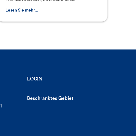
überschäumende Begeisterung für den
Gorgonzola! Auf diese Weise ist eine n
Lesen Sie mehr...
LOGIN
Beschränktes Gebiet
1