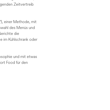
igenden Zeitvertreib
“
), einer Methode, mit
uswahl des Menüs und
erichte die
ie im Kühlschrank oder
losophie und mit etwas
ort Food für den