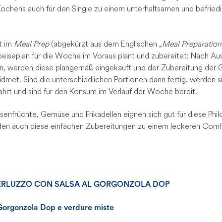
Kochens auch für den Single zu einem unterhaltsamen und befried
t im
Meal Prep
(abgekürzt aus dem Englischen
„Meal Preparation
peiseplan für die Woche im Voraus plant und zubereitet: Nach A
n, werden diese plangemäß eingekauft und der Zubereitung der G
idmet. Sind die unterschiedlichen Portionen dann fertig, werden s
ahrt und sind für den Konsum im Verlauf der Woche bereit.
enfrüchte, Gemüse und Frikadellen eignen sich gut für diese Phi
en auch diese einfachen Zubereitungen zu einem leckeren Comf
ERLUZZO CON SALSA AL GORGONZOLA DOP
 Gorgonzola Dop e verdure miste