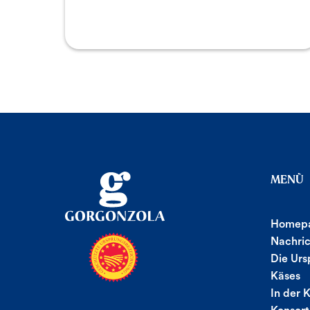
MENÙ
Homep
Nachri
Die Urs
Käses
In der 