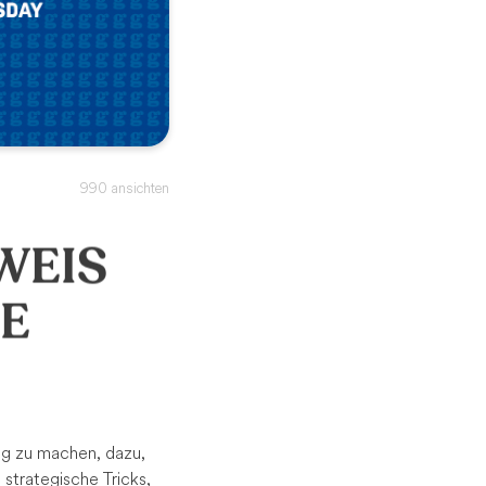
990 ansichten
WEIS
IE
ig zu machen, dazu,
 strategische Tricks,