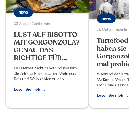
NEWS
NEWS
03 August 2026
•
1min
24 Mai 2019
•
2min
LUST AUF RISOTTO
Tuttofood
MIT GORGONZOLA?
haben sie
GENAU DAS
Gorgonzol
RICHTIGE FÜR...
mal probie
Der Herbst rückt näher und mit ihm
die Zeit der Reisernte und Weinlese.
Während der letzt
Reis und Wein zählen zu den
Mailänder Messe
klassischen Begleitern des
am 9. Mai zu Ende 
Gorgonzola g.U. Für ein gelungenes
Lesen Sie mehr...
Gorgonzola als Lei
Risotto mit Gorgonzola g.U. ist die
Entdeckungseise e
Lesen Sie mehr...
italienischen Stief
nach u