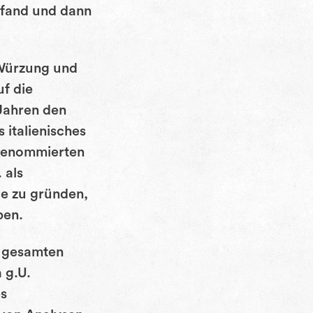
ttfand und dann
 Würzung und
uf die
 Jahren den
 italienisches
 renommierten
 als
e zu gründen,
ben.
s gesamten
 g.U.
es