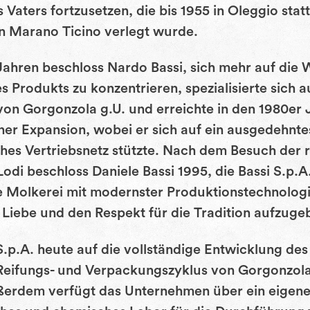
s Vaters fortzusetzen, die bis 1955 in Oleggio sta
 in Marano Ticino verlegt wurde.
Jahren beschloss Nardo Bassi, sich mehr auf die
 Produkts zu konzentrieren, spezialisierte sich a
von Gorgonzola g.U. und erreichte in den 1980er
er Expansion, wobei er sich auf ein ausgedehntes
hes Vertriebsnetz stützte. Nach dem Besuch der
odi beschloss Daniele Bassi 1995, die Bassi S.p.A.
e Molkerei mit modernster Produktionstechnologi
 Liebe und den Respekt für die Tradition aufzuge
S.p.A. heute auf die vollständige Entwicklung de
Reifungs- und Verpackungszyklus von Gorgonzola
ßerdem verfügt das Unternehmen über ein eigen