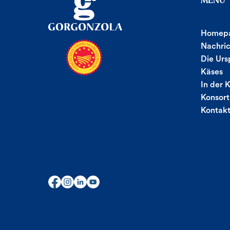
MENÙ
Homep
Nachri
Die Urs
Käses
In der 
Konsor
Kontak