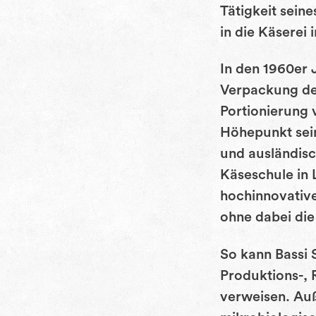
Tätigkeit seine
in die Käserei
In den 1960er 
Verpackung des
Portionierung 
Höhepunkt sein
und ausländisc
Käseschule in L
hochinnovativ
ohne dabei die
So kann Bassi 
Produktions-, 
verweisen. Au