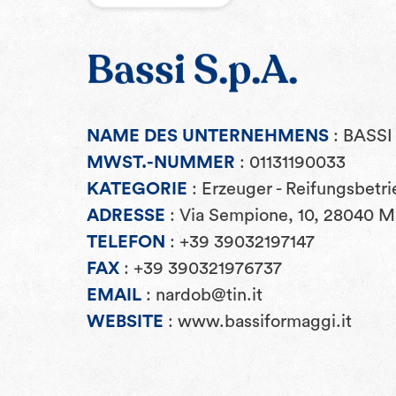
Bassi S.p.A.
NAME DES UNTERNEHMENS
: BASSI
MWST.-NUMMER
: 01131190033
KATEGORIE
: Erzeuger - Reifungsbetri
ADRESSE
: Via Sempione, 10, 28040 Ma
TELEFON
: +39 39032197147
FAX
: +39 390321976737
EMAIL
: nardob@tin.it
WEBSITE
: www.bassiformaggi.it