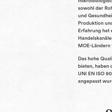
mikrobiologis
sowohl der Roh
und Gesundheit
Produktion un
Erfahrung hat 
Handelskanälen
MOE-Ländern tä
Das hohe Quali
bieten, haben
UNI EN ISO 900
angepasst wur