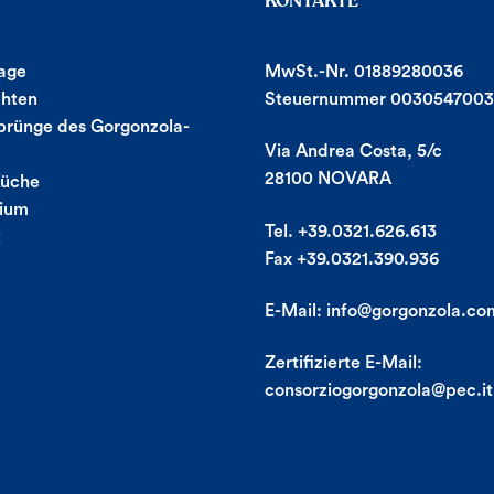
KONTAKTE
age
MwSt.-Nr. 01889280036
chten
Steuernummer 0030547003
prünge des Gorgonzola-
Via Andrea Costa, 5/c
28100 NOVARA
Küche
tium
Tel. +39.0321.626.613
t
Fax +39.0321.390.936
E-Mail:
info@gorgonzola.co
Zertifizierte E-Mail:
consorziogorgonzola@pec.it