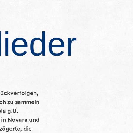
lieder
rückverfolgen,
lch zu sammeln
la g.U.
e in Novara und
zögerte, die