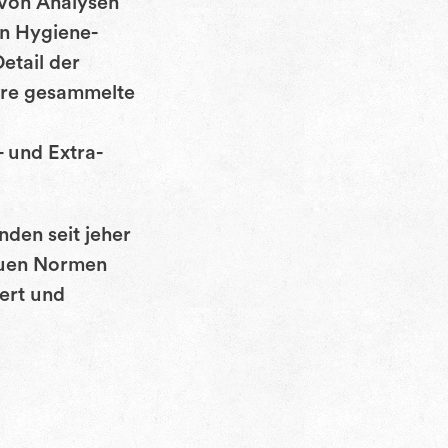
 von Analysen
en Hygiene-
etail der
hre gesammelte
 und Extra-
nden seit jeher
euen Normen
ert und