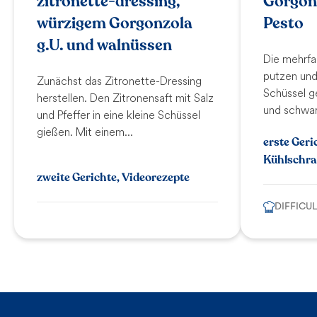
zitronette-dressing,
Gorgonz
würzigem Gorgonzola
Pesto
g.U. und walnüssen
Die mehrfa
putzen und 
Zunächst das Zitronette-Dressing
Schüssel g
herstellen. Den Zitronensaft mit Salz
und schwar
und Pfeffer in eine kleine Schüssel
gießen. Mit einem...
erste Geri
Kühlschra
zweite Gerichte, Videorezepte
DIFFICU